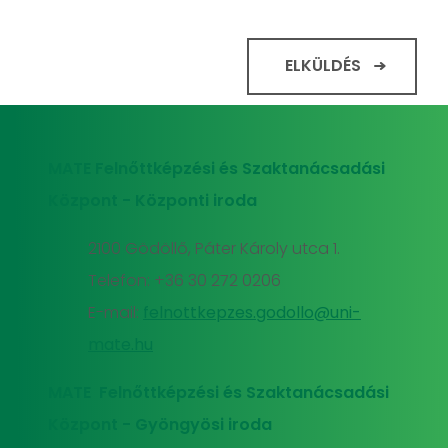
ELKÜLDÉS
MATE Felnőttképzési és Szaktanácsadási
Központ - Központi iroda
2100 Gödöllő, Páter Károly utca 1.
Telefon: +36 30 272 0206
E-mail:
felnottkepzes.godollo@uni-
mate.hu
MATE Felnőttképzési és Szaktanácsadási
Központ - Gyöngyösi iroda