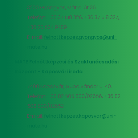
3200 Gyöngyös, Mátrai út 36.
Telefon: +36 37 518 326, +36 37 518 327,
+36 20 534 9789
E-mail:
felnottkepzes.gyongyos@uni-
mate.hu
MATE Felnőttképzési és Szaktanácsadási
Központ - Kaposvári iroda
7400 Kaposvár, Guba Sándor u. 40.
Telefon: +36 82 505 800/02656, +36 82
505 800/02652
E-mail:
felnottkepzes.kaposvar@uni-
mate.hu