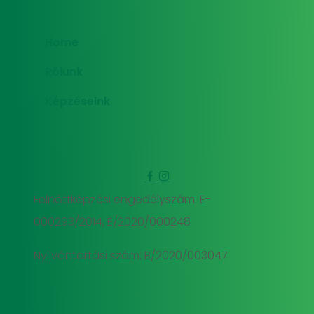
Home
Rólunk
Képzéseink
Felnőttképzési engedélyszám: E-
000293/2014, E/2020/000248
Nyilvántartási szám: B/2020/003047