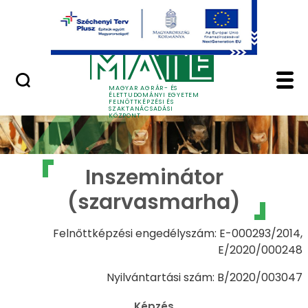
Ugrás a fő tartalomhoz
GYIK
Inszeminátor (szarva
MAGYAR AGRÁR- ÉS
ÉLETTUDOMÁNYI EGYETEM
FELNŐTTKÉPZÉSI ÉS
SZAKTANÁCSADÁSI
KÖZPONT
Inszeminátor
(szarvasmarha)
Felnőttképzési engedélyszám: E-000293/2014,
E/2020/000248
Nyilvántartási szám: B/2020/003047
Képzés