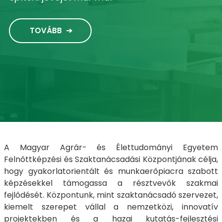
TOVÁBB
A Magyar Agrár- és Élettudományi Egyetem
Felnőttképzési és Szaktanácsadási Központjának célja,
hogy gyakorlatorientált és munkaerőpiacra szabott
képzésekkel támogassa a résztvevők szakmai
fejlődését.
Központunk, mint szaktanácsadó szervezet,
kiemelt szerepet vállal a nemzetközi, innovatív
projektekben és a hazai kutatás-fejlesztési