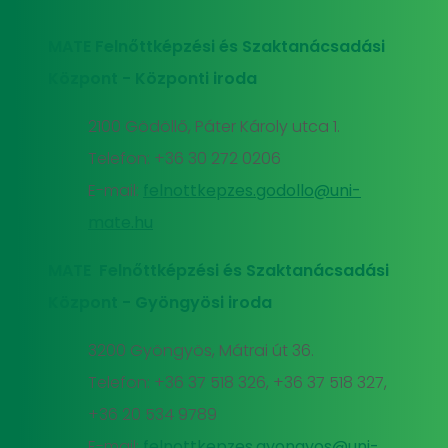
MATE Felnőttképzési és Szaktanácsadási
Központ - Központi iroda
2100 Gödöllő, Páter Károly utca 1.
Telefon: +36 30 272 0206
E-mail:
felnottkepzes.godollo@uni-
mate.hu
MATE Felnőttképzési és Szaktanácsadási
Központ - Gyöngyösi iroda
3200 Gyöngyös, Mátrai út 36.
Telefon: +36 37 518 326, +36 37 518 327,
+36 20 534 9789
E-mail:
felnottkepzes.gyongyos@uni-