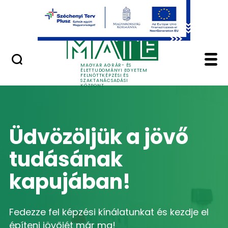
Ugrás a fő tartalomhoz
GYIK
Home - MATE Felnőttk
MAGYAR AGRÁR- ÉS
ÉLETTUDOMÁNYI EGYETEM
FELNŐTTKÉPZÉSI ÉS
SZAKTANÁCSADÁSI
KÖZPONT
Üdvözöljük a jövő
tudásának
kapujában!
Fedezze fel képzési kínálatunkat és kezdje el
építeni jövőjét már ma!