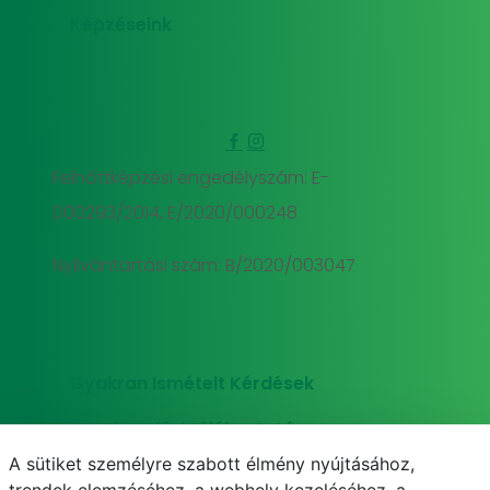
Képzéseink
Felnőttképzési engedélyszám: E-
000293/2014, E/2020/000248
Nyilvántartási szám: B/2020/003047
Gyakran Ismételt Kérdések
Adatkezelési tájékoztató
A sütiket személyre szabott élmény nyújtásához,
Süti (cookie) tájékoztató