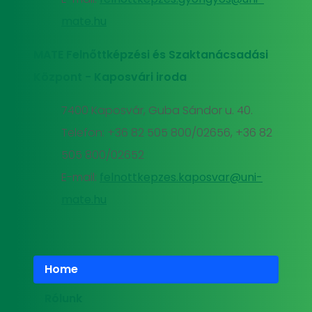
mate.hu
MATE Felnőttképzési és Szaktanácsadási
Központ - Kaposvári iroda
7400 Kaposvár, Guba Sándor u. 40.
Telefon: +36 82 505 800/02656, +36 82
505 800/02652
E-mail:
felnottkepzes.kaposvar@uni-
mate.hu
Home
Rólunk