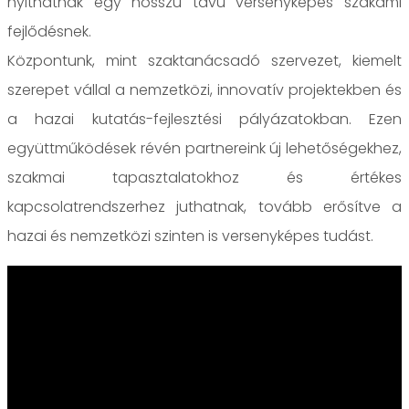
nyithatnak egy hosszú távú versenyképes szakami
fejlődésnek.
Központunk, mint szaktanácsadó szervezet, kiemelt
szerepet vállal a nemzetközi, innovatív projektekben és
a hazai kutatás-fejlesztési pályázatokban. Ezen
együttműködések révén partnereink új lehetőségekhez,
szakmai tapasztalatokhoz és értékes
kapcsolatrendszerhez juthatnak, tovább erősítve a
hazai és nemzetközi szinten is versenyképes tudást.