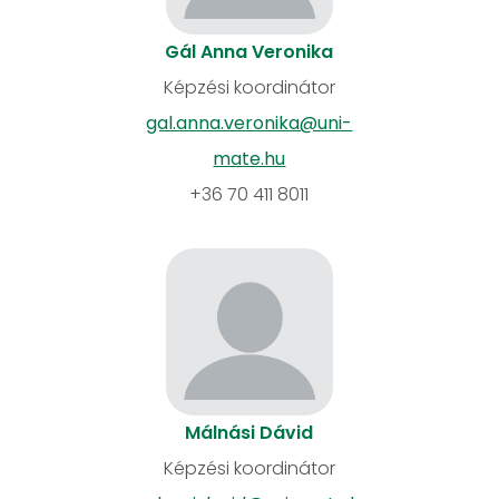
Gál Anna Veronika
Képzési koordinátor
gal.anna.veronika@uni-
mate.hu
+36 70 411 8011
Málnási Dávid
Képzési koordinátor