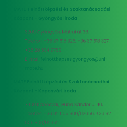
MATE Felnőttképzési és Szaktanácsadási
Központ - Gyöngyösi iroda
3200 Gyöngyös, Mátrai út 36.
Telefon: +36 37 518 326, +36 37 518 327,
+36 20 534 9789
E-mail:
felnottkepzes.gyongyos@uni-
mate.hu
MATE Felnőttképzési és Szaktanácsadási
Központ - Kaposvári iroda
7400 Kaposvár, Guba Sándor u. 40.
Telefon: +36 82 505 800/02656, +36 82
505 800/02652