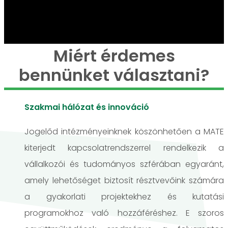
Miért érdemes
bennünket választani?
Szakmai hálózat és innováció
Jogelőd intézményeinknek köszönhetően a MATE
kiterjedt kapcsolatrendszerrel rendelkezik a
vállalkozói és tudományos szférában egyaránt,
amely lehetőséget biztosít résztvevőink számára
a gyakorlati projektekhez és kutatási
programokhoz való hozzáféréshez. E szoros