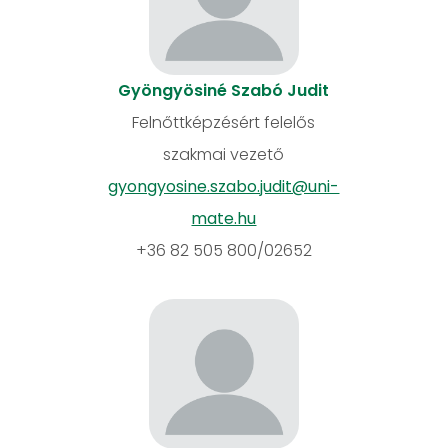
Gyöngyösiné Szabó Judit
Felnőttképzésért felelős
szakmai vezető
gyongyosine.szabo.judit@uni-
mate.hu
+36 82 505 800/02652