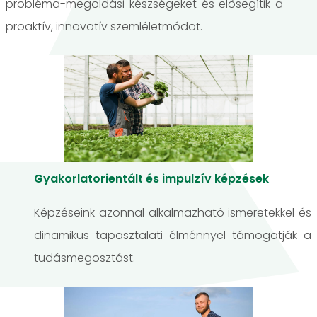
probléma-megoldási készségeket és elősegítik a
proaktív, innovatív szemléletmódot.
Gyakorlatorientált és impulzív képzések
Képzéseink azonnal alkalmazható ismeretekkel és
dinamikus tapasztalati élménnyel támogatják a
tudásmegosztást.