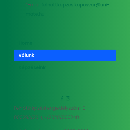
E-mail:
felnottkepzes.kaposvar@uni-
mate.hu
Home
Rólunk
Képzéseink
Felnőttképzési engedélyszám: E-
000293/2014, E/2020/000248