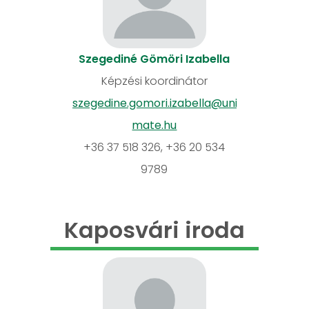
Szegediné Gömöri Izabella
Képzési koordinátor
szegedine.gomori.izabella@uni-
mate.hu
+36 37 518 326, +36 20 534
9789
Kaposvári iroda