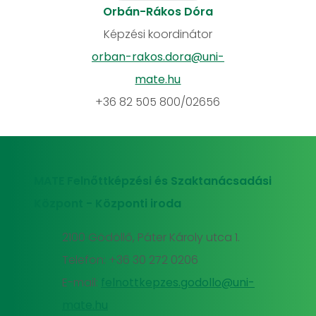
Orbán-Rákos Dóra
Képzési koordinátor
orban-rakos.dora@uni-
mate.hu
+36 82 505 800/02656
MATE Felnőttképzési és Szaktanácsadási
Központ - Központi iroda
2100 Gödöllő, Páter Károly utca 1.
Telefon: +36 30 272 0206
E-mail:
felnottkepzes.godollo@uni-
mate.hu