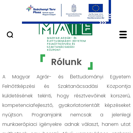
Ugrás a fő tartalomhoz
GYIK
Rólunk - MATE Felnőt
MAGYAR AGRÁR- ÉS
ÉLETTUDOMÁNYI EGYETEM
FELNŐTTKÉPZÉSI ÉS
SZAKTANÁCSADÁSI
KÖZPONT
Rólunk
A Magyar Agrár- és Élettudományi Egyetem
Felnőttképzési és Szaktanácsadási Központja
küldetésének tekinti, hogy résztvevőinek korszerű,
kompetenciafejlesztő, gyakorlatorientált képzéseket
nyújtson. Programjaink nemcsak a jelenlegi
munkaerőpiaci igényekre adnak választ, hanem utat